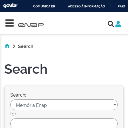
COMUNICA BR
ACESSO À INFORMAÇÃO
PARTI
Skip navigation
IR
PARA
O
CONTEÚDO
Search
Search
Search:
for