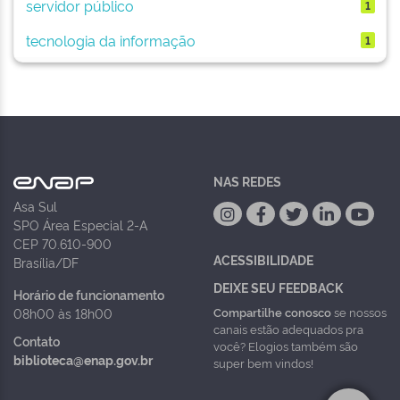
servidor público
1
tecnologia da informação
1
NAS REDES
Asa Sul
SPO Área Especial 2-A
CEP 70.610-900
ACESSIBILIDADE
Brasília/DF
DEIXE SEU FEEDBACK
Horário de funcionamento
Compartilhe conosco
se nossos
08h00 às 18h00
canais estão adequados pra
Contato
você? Elogios também são
biblioteca@enap.gov.br
super bem vindos!