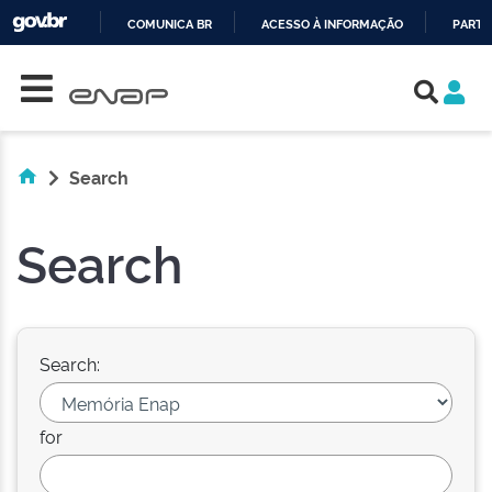
COMUNICA BR
ACESSO À INFORMAÇÃO
PARTI
Skip navigation
IR
PARA
O
CONTEÚDO
Search
Search
Search:
for