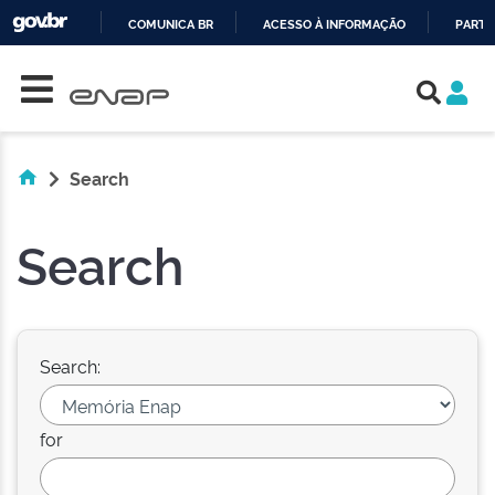
COMUNICA BR
ACESSO À INFORMAÇÃO
PARTI
Skip navigation
IR
PARA
O
CONTEÚDO
Search
Search
Search:
for