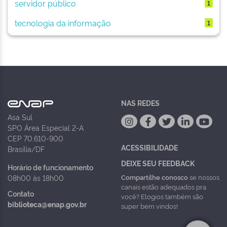
servidor público
1
tecnologia da informação
1
NAS REDES
Asa Sul
SPO Área Especial 2-A
CEP 70.610-900
ACESSIBILIDADE
Brasília/DF
DEIXE SEU FEEDBACK
Horário de funcionamento
Compartilhe conosco
se nossos
08h00 às 18h00
canais estão adequados pra
Contato
você? Elogios também são
biblioteca@enap.gov.br
super bem vindos!