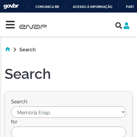
COMUNICA BR
ACESSO À INFORMAÇÃO
PARTI
Skip navigation
IR
PARA
O
CONTEÚDO
Search
Search
Search:
for