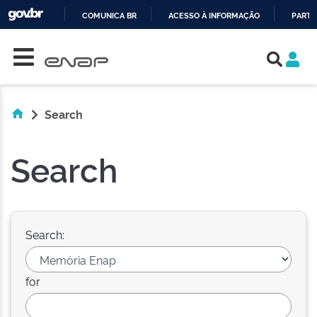
COMUNICA BR
ACESSO À INFORMAÇÃO
PARTI
Skip navigation
IR
PARA
O
CONTEÚDO
Search
Search
Search:
for