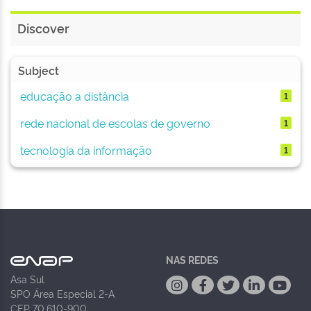
Discover
Subject
educação a distância
1
rede nacional de escolas de governo
1
tecnologia da informação
1
NAS REDES
Asa Sul
SPO Área Especial 2-A
CEP 70.610-900