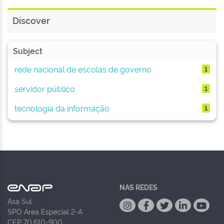
Discover
Subject
rede nacional de escolas de governo
1
servidor público
1
tecnologia da informação
1
NAS REDES
Asa Sul
SPO Área Especial 2-A
CEP 70.610-900