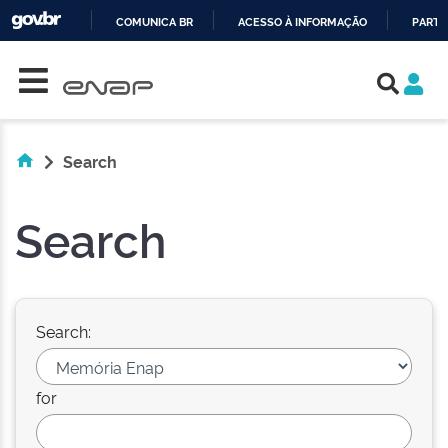
COMUNICA BR
ACESSO À INFORMAÇÃO
PARTI
Skip navigation
IR
PARA
O
CONTEÚDO
Search
Search
Search:
for