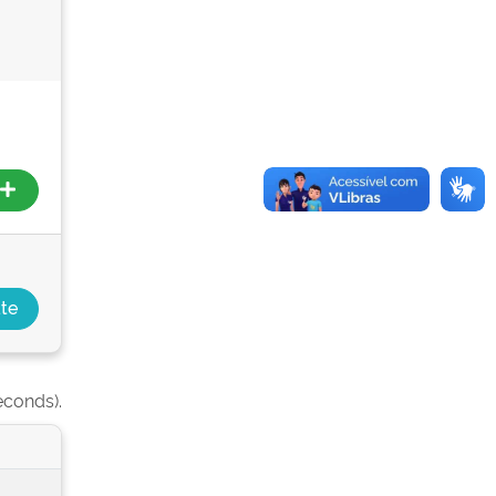
econds).