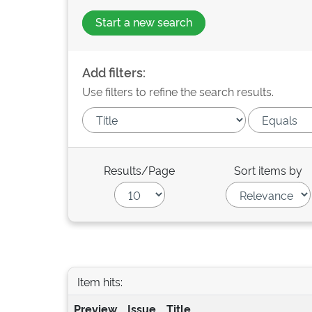
Start a new search
Add filters:
Use filters to refine the search results.
Results/Page
Sort items by
Item hits:
Preview
Issue
Title