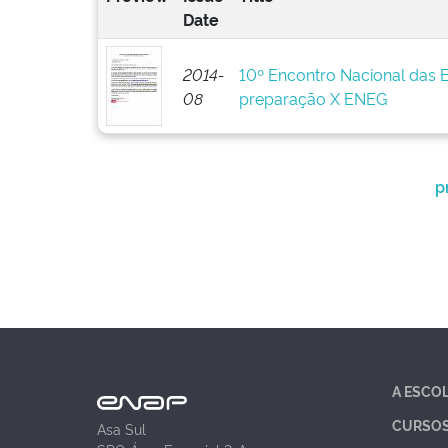
Date
2014-
10º Encontro Nacional das 
08
preparação X ENEG
p
A ESCO
CURSO
Asa Sul