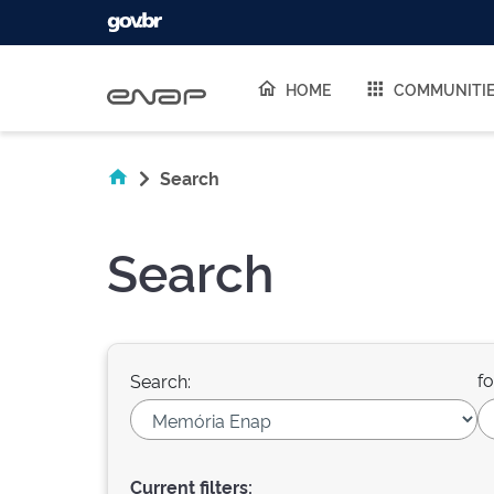
Skip navigation
HOME
COMMUNITI
Search
Search
fo
Search:
Current filters: