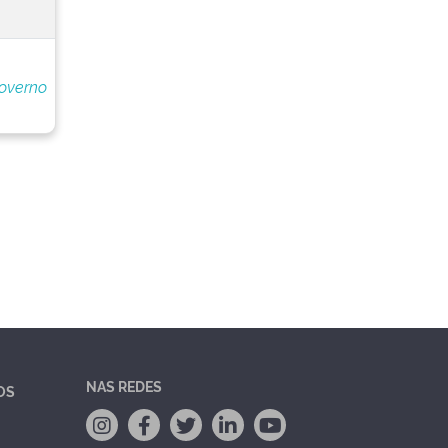
overno
NAS REDES
OS