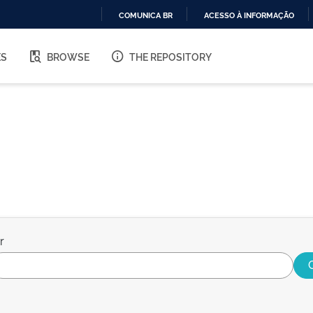
COMUNICA BR
ACESSO À INFORMAÇÃO
IR
PARA
ES
BROWSE
THE REPOSITORY
O
CONTEÚDO
r