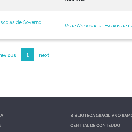
Escolas de Governo:
Rede Nacional de Escolas de G
revious
1
next
LA
BIBLIOTECA GRACILIANO RAM
S
CENTRAL DE CONTEÚDO