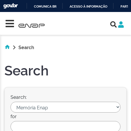
COMUNICA BR
ACESSO À INFORMAÇÃO
PARTI
Skip navigation
IR
PARA
O
CONTEÚDO
Search
Search
Search:
for