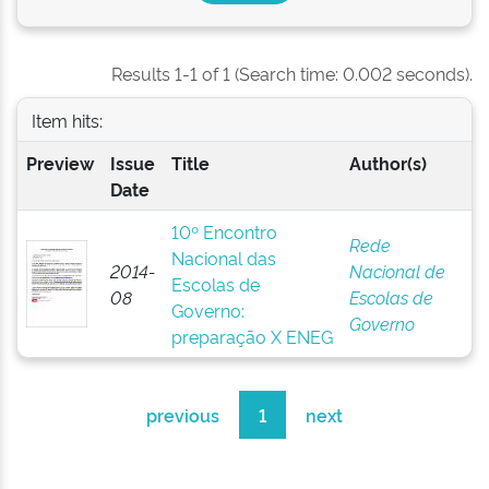
Results 1-1 of 1 (Search time: 0.002 seconds).
Item hits:
Preview
Issue
Title
Author(s)
Date
10º Encontro
Rede
Nacional das
2014-
Nacional de
Escolas de
08
Escolas de
Governo:
Governo
preparação X ENEG
previous
1
next