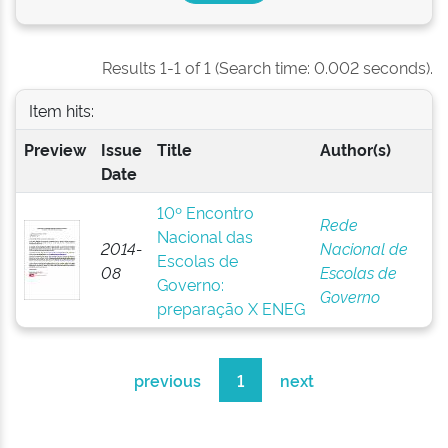
Results 1-1 of 1 (Search time: 0.002 seconds).
Item hits:
Preview
Issue
Title
Author(s)
Date
10º Encontro
Rede
Nacional das
2014-
Nacional de
Escolas de
08
Escolas de
Governo:
Governo
preparação X ENEG
previous
1
next