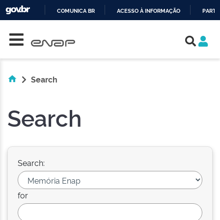
COMUNICA BR
ACESSO À INFORMAÇÃO
PARTI
Skip navigation
IR
PARA
O
CONTEÚDO
Search
Search
Search:
for