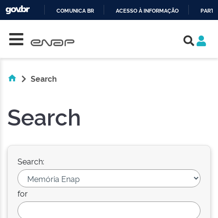
COMUNICA BR
ACESSO À INFORMAÇÃO
PARTI
Skip navigation
IR
PARA
O
CONTEÚDO
Search
Search
Search:
for