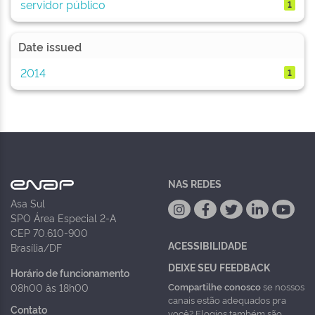
servidor público
1
Date issued
2014
1
NAS REDES
Asa Sul
SPO Área Especial 2-A
CEP 70.610-900
ACESSIBILIDADE
Brasília/DF
DEIXE SEU FEEDBACK
Horário de funcionamento
Compartilhe conosco
se nossos
08h00 às 18h00
canais estão adequados pra
Contato
você? Elogios também são