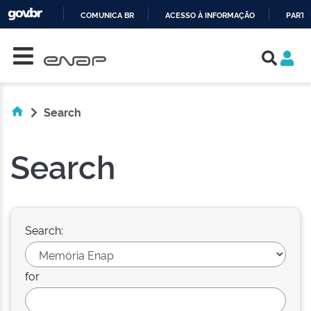
COMUNICA BR
ACESSO À INFORMAÇÃO
PARTI
Skip navigation
IR
PARA
O
CONTEÚDO
Search
Search
Search:
for