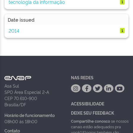
tecnologia da informação
1
Date issued
2014
1
NAS REDES
Asa Sul
SPO Área Especial 2-A
CEP 70.610-900
ACESSIBILIDADE
Brasília/DF
DEIXE SEU FEEDBACK
Horário de funcionamento
Compartilhe conosco
se nossos
08h00 às 18h00
canais estão adequados pra
Contato
você? Elogios também são