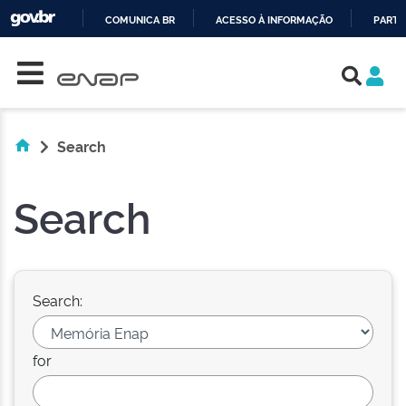
COMUNICA BR
ACESSO À INFORMAÇÃO
PARTI
Skip navigation
IR
PARA
O
CONTEÚDO
Search
Search
Search:
for