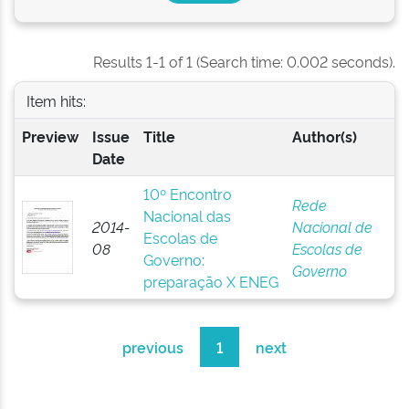
Results 1-1 of 1 (Search time: 0.002 seconds).
Item hits:
Preview
Issue
Title
Author(s)
Date
10º Encontro
Rede
Nacional das
2014-
Nacional de
Escolas de
08
Escolas de
Governo:
Governo
preparação X ENEG
previous
1
next