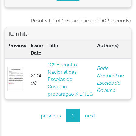
Results 1-1 of 1 (Search time: 0.002 seconds).
Item hits:
Preview
Issue
Title
Author(s)
Date
10º Encontro
Rede
Nacional das
2014-
Nacional de
Escolas de
08
Escolas de
Governo:
Governo
preparação X ENEG
previous
1
next