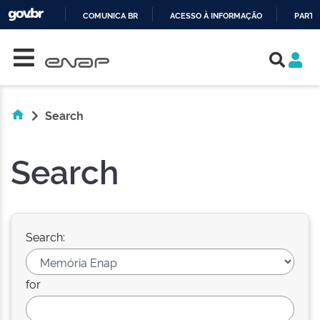
COMUNICA BR
ACESSO À INFORMAÇÃO
PARTI
Skip navigation
IR
PARA
O
CONTEÚDO
Search
Search
Search:
for