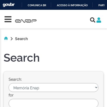
COMUNICA BR
ACESSO À INFORMAÇÃO
PARTI
Skip navigation
IR
PARA
O
CONTEÚDO
Search
Search
Search:
for