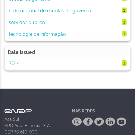
rede nacional de escolas de governo
1
servidor público
1
tecnologia da informação
1
Date issued
2014
1
NAS REDES
Asa Sul
SPO Área Especial 2-A
CEP 70.610-900