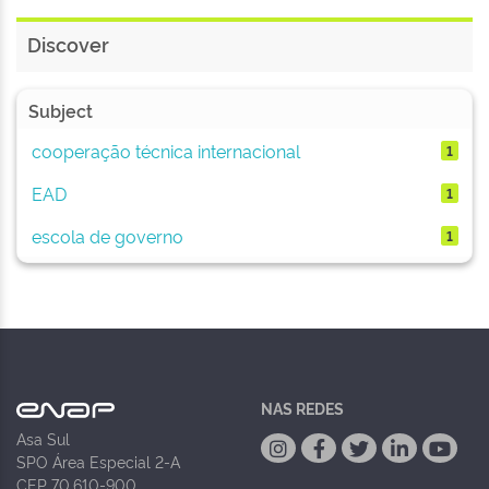
Discover
Subject
cooperação técnica internacional
1
EAD
1
escola de governo
1
NAS REDES
Asa Sul
SPO Área Especial 2-A
CEP 70.610-900