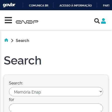
COMUNICA BR
ACESSO À INFORMAÇÃO
PARTI
Skip navigation
IR
PARA
O
CONTEÚDO
Search
Search
Search:
for