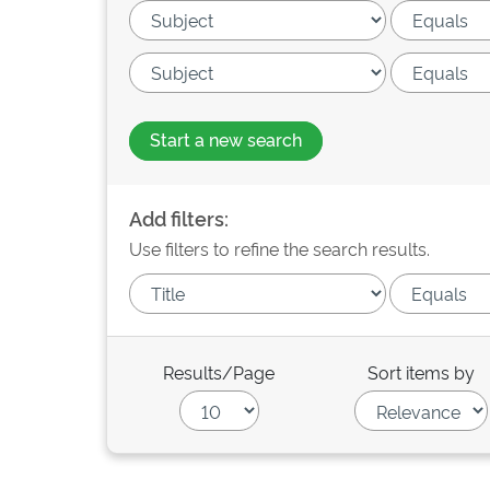
Start a new search
Add filters:
Use filters to refine the search results.
Results/Page
Sort items by