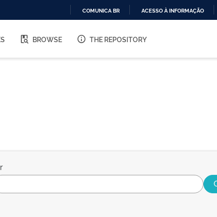
COMUNICA BR
ACESSO À INFORMAÇÃO
IR
PARA
ES
BROWSE
THE REPOSITORY
O
CONTEÚDO
r