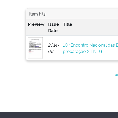
Item hits:
Preview
Issue
Title
Date
2014-
10º Encontro Nacional das 
08
preparação X ENEG
p