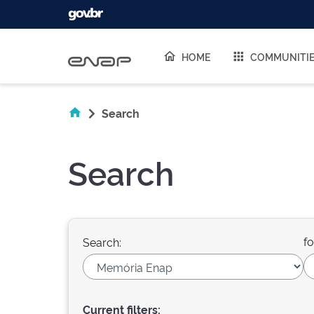
Skip navigation
HOME
COMMUNITI
Search
Search
fo
Search:
Current filters: