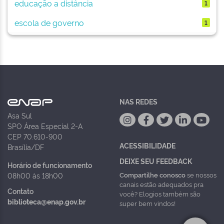
educação a distância
1
escola de governo
1
NAS REDES
Asa Sul
SPO Área Especial 2-A
CEP 70.610-900
ACESSIBILIDADE
Brasília/DF
DEIXE SEU FEEDBACK
Horário de funcionamento
Compartilhe conosco
se nossos
08h00 às 18h00
canais estão adequados pra
Contato
você? Elogios também são
biblioteca@enap.gov.br
super bem vindos!