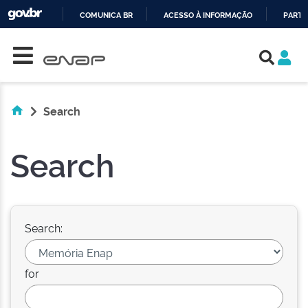
COMUNICA BR
ACESSO À INFORMAÇÃO
PARTI
Skip navigation
IR
PARA
O
CONTEÚDO
Search
Search
Search:
for