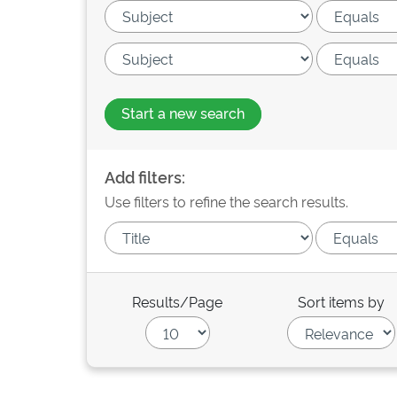
Start a new search
Add filters:
Use filters to refine the search results.
Results/Page
Sort items by