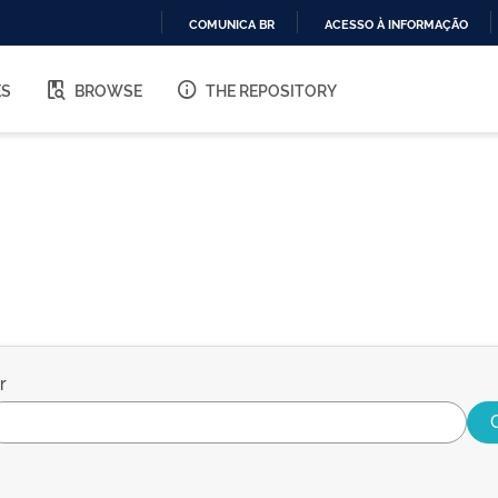
COMUNICA BR
ACESSO À INFORMAÇÃO
IR
PARA
ES
BROWSE
THE REPOSITORY
O
CONTEÚDO
r