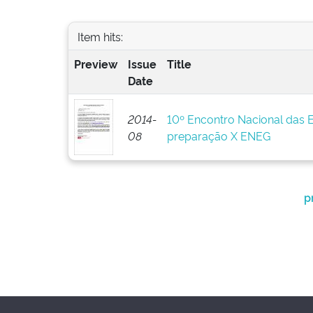
Item hits:
Preview
Issue
Title
Date
2014-
10º Encontro Nacional das 
08
preparação X ENEG
p