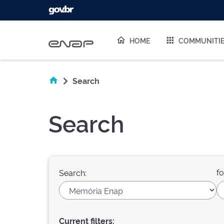
Skip navigation
HOME
COMMUNITI
Search
Search
fo
Search:
Current filters: