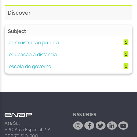
Discover
Subject
administração pública
1
educação a distância
1
escola de governo
1
NAS REDES
Asa Sul
SPO Área Especial 2-A
CEP 70.610-900