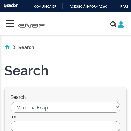
COMUNICA BR
ACESSO À INFORMAÇÃO
PARTI
Skip navigation
IR
PARA
O
CONTEÚDO
Search
Search
Search:
for