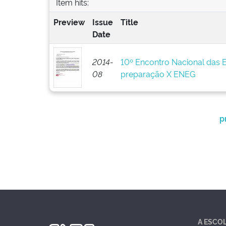
Item hits:
Preview
Issue
Title
Date
2014-
10º Encontro Nacional das 
08
preparação X ENEG
p
A ESCO