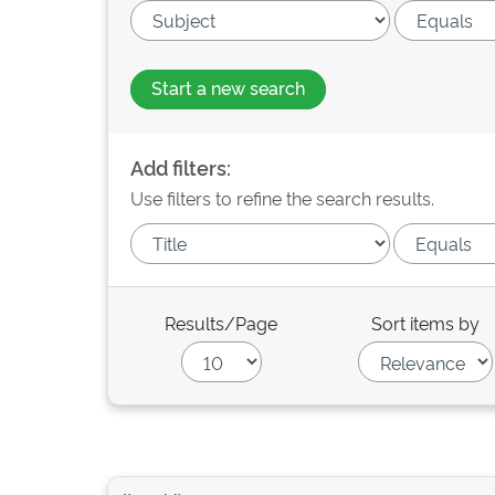
Start a new search
Add filters:
Use filters to refine the search results.
Results/Page
Sort items by