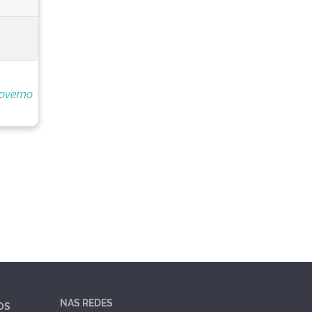
overno
NAS REDES
OS