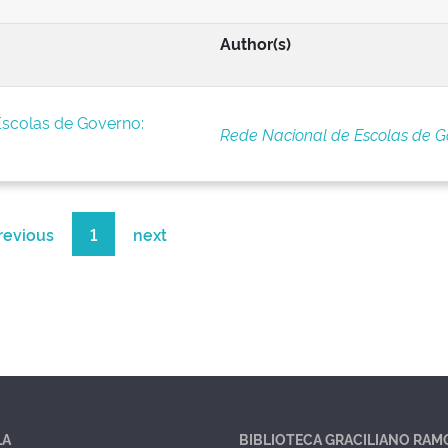
Author(s)
Escolas de Governo:
Rede Nacional de Escolas de G
revious
1
next
LA
BIBLIOTECA GRACILIANO RAM