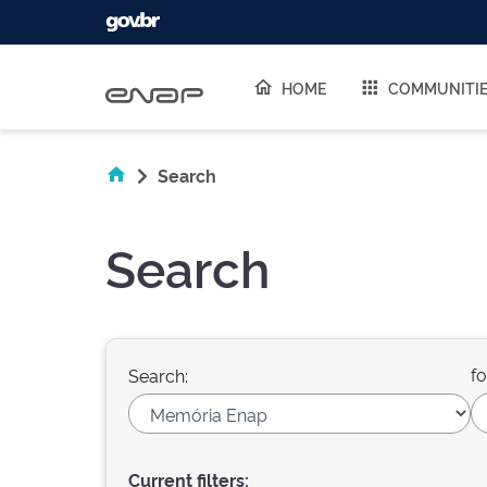
Skip navigation
HOME
COMMUNITI
Search
Search
fo
Search:
Current filters: