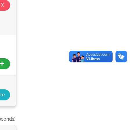
econds).