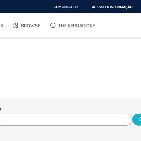
COMUNICA BR
ACESSO À INFORMAÇÃO
IR
PARA
ES
BROWSE
THE REPOSITORY
O
CONTEÚDO
r