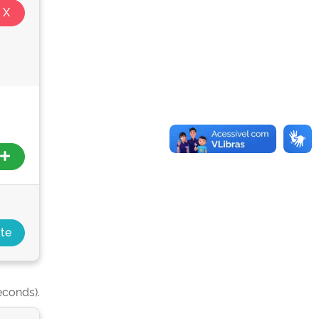
econds).