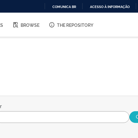
COMUNICA BR
ACESSO À INFORMAÇÃO
IR
PARA
ES
BROWSE
THE REPOSITORY
O
CONTEÚDO
r