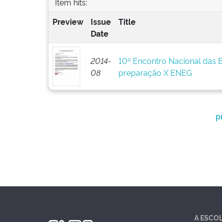
Item hits:
Preview
Issue
Title
Date
2014-
10º Encontro Nacional das 
08
preparação X ENEG
p
A ESCO