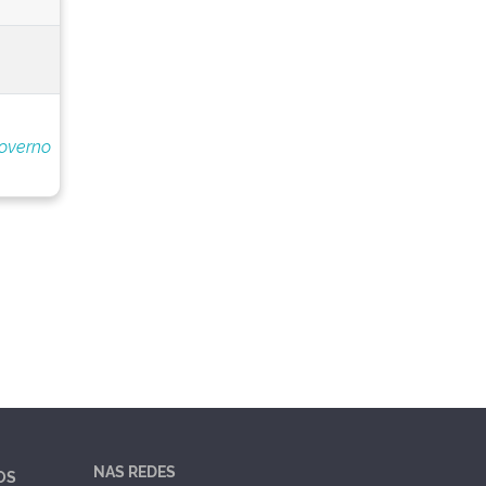
overno
NAS REDES
OS