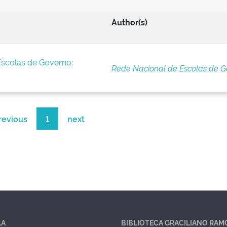
Author(s)
Escolas de Governo:
Rede Nacional de Escolas de G
revious
1
next
LA
BIBLIOTECA GRACILIANO RAM