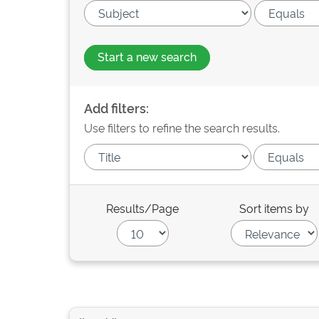
Start a new search
Add filters:
Use filters to refine the search results.
Results/Page
Sort items by