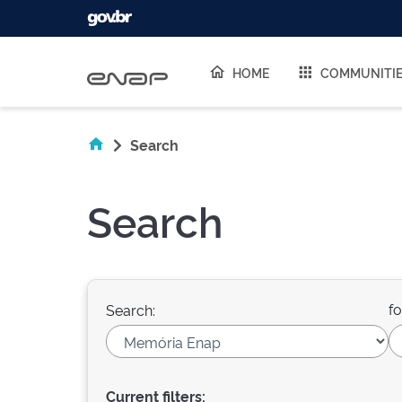
Skip navigation
HOME
COMMUNITI
Search
Search
fo
Search:
Current filters: