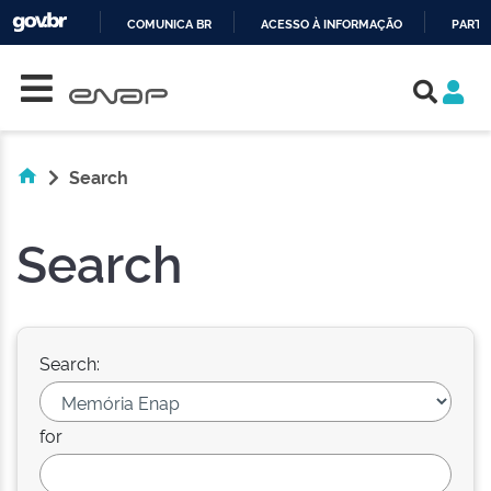
COMUNICA BR
ACESSO À INFORMAÇÃO
PARTI
Skip navigation
IR
PARA
O
CONTEÚDO
Search
Search
Search:
for