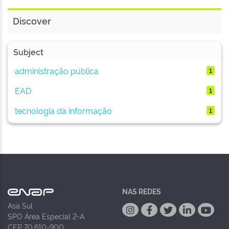
Discover
Subject
administração pública
1
EAD
1
tecnologia da informação
1
NAS REDES
Asa Sul
SPO Área Especial 2-A
CEP 70.610-900