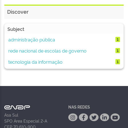
Discover
Subject
administração pública
1
rede nacional de escolas de governo
1
tecnologia da informação
1
NAS REDES
Asa Sul
SPO Área Especial 2-A
CEP 70.610-900