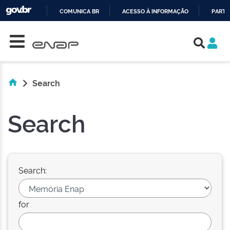
COMUNICA BR
ACESSO À INFORMAÇÃO
PARTI
Skip navigation
IR
PARA
O
CONTEÚDO
Search
Search
Search:
for