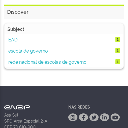
Discover
Subject
EAD
1
escola de governo
1
rede nacional de escolas de governo
1
NAS REDES
Asa Sul
SPO Área Especial 2-A
CEP 70.610-900