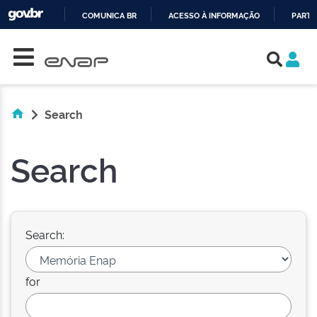
COMUNICA BR
ACESSO À INFORMAÇÃO
PARTI
Skip navigation
IR
PARA
O
CONTEÚDO
Search
Search
Search:
for