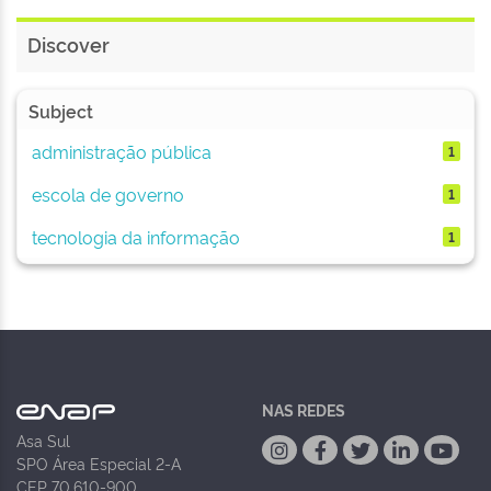
Discover
Subject
administração pública
1
escola de governo
1
tecnologia da informação
1
NAS REDES
Asa Sul
SPO Área Especial 2-A
CEP 70.610-900