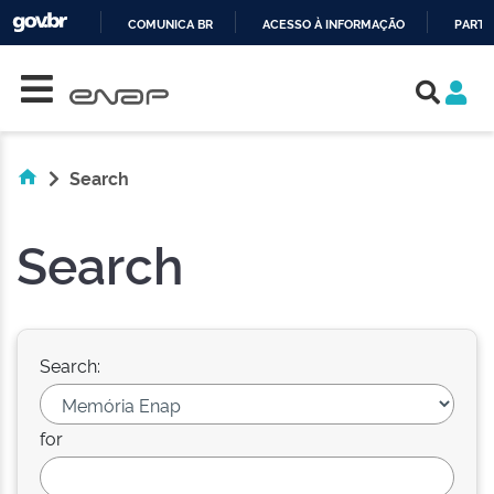
COMUNICA BR
ACESSO À INFORMAÇÃO
PARTI
Skip navigation
IR
PARA
O
CONTEÚDO
Search
Search
Search:
for