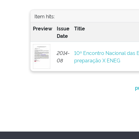
Item hits:
Preview
Issue
Title
Date
2014-
10º Encontro Nacional das 
08
preparação X ENEG
p