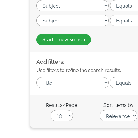
Start a new search
Add filters:
Use filters to refine the search results.
Results/Page
Sort items by