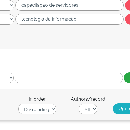
In order
Authors/record