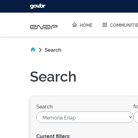
Skip navigation
HOME
COMMUNITI
Search
Search
fo
Search:
Current filters: