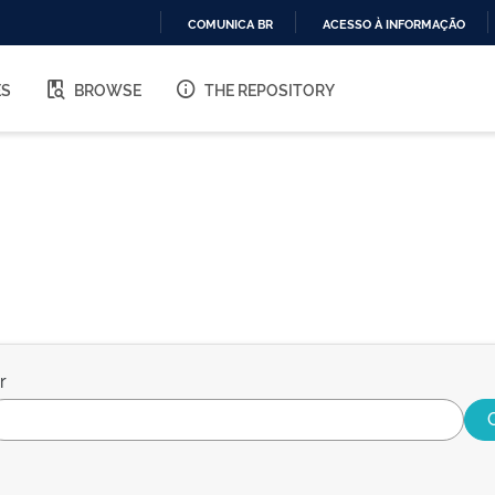
COMUNICA BR
ACESSO À INFORMAÇÃO
IR
PARA
ES
BROWSE
THE REPOSITORY
O
CONTEÚDO
r