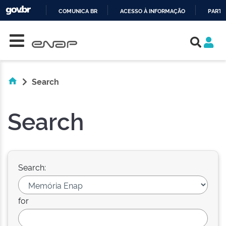
COMUNICA BR
ACESSO À INFORMAÇÃO
PARTI
Skip navigation
IR
PARA
O
CONTEÚDO
Search
Search
Search:
for