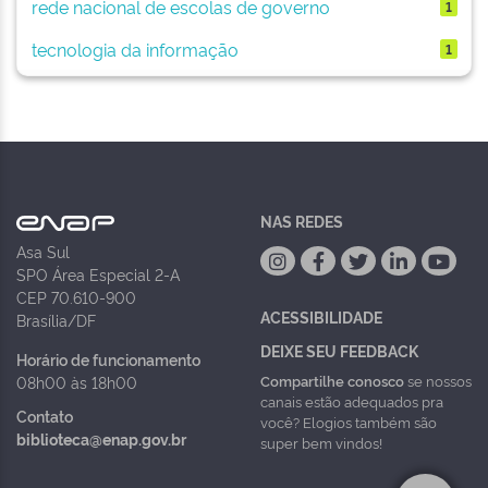
rede nacional de escolas de governo
1
tecnologia da informação
1
NAS REDES
Asa Sul
SPO Área Especial 2-A
CEP 70.610-900
ACESSIBILIDADE
Brasília/DF
DEIXE SEU FEEDBACK
Horário de funcionamento
Compartilhe conosco
se nossos
08h00 às 18h00
canais estão adequados pra
Contato
você? Elogios também são
biblioteca@enap.gov.br
super bem vindos!