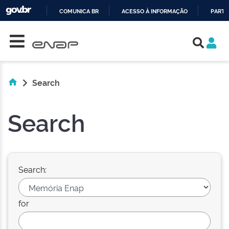
COMUNICA BR
ACESSO À INFORMAÇÃO
PARTI
Skip navigation
IR
PARA
O
CONTEÚDO
Search
Search
Search:
for