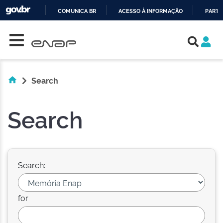
COMUNICA BR
ACESSO À INFORMAÇÃO
PARTI
Skip navigation
IR
PARA
O
CONTEÚDO
Search
Search
Search:
for