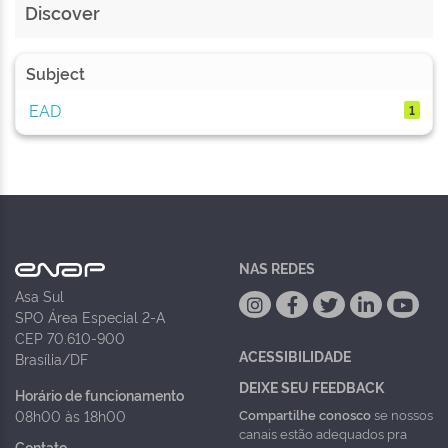
Discover
Subject
EAD
1
NAS REDES
Asa Sul
SPO Área Especial 2-A
CEP 70.610-900
ACESSIBILIDADE
Brasília/DF
DEIXE SEU FEEDBACK
Horário de funcionamento
Compartilhe conosco
se nossos
08h00 às 18h00
canais estão adequados pra
Contato