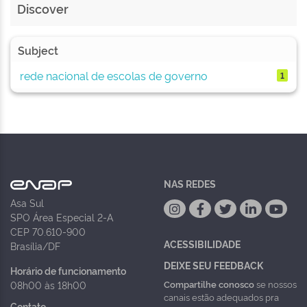
Discover
Subject
rede nacional de escolas de governo
1
NAS REDES
Asa Sul
SPO Área Especial 2-A
CEP 70.610-900
ACESSIBILIDADE
Brasília/DF
DEIXE SEU FEEDBACK
Horário de funcionamento
Compartilhe conosco
se nossos
08h00 às 18h00
canais estão adequados pra
Contato