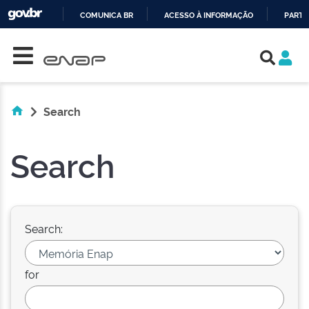
COMUNICA BR
ACESSO À INFORMAÇÃO
PARTI
Skip navigation
IR
PARA
O
CONTEÚDO
Search
Search
Search:
for