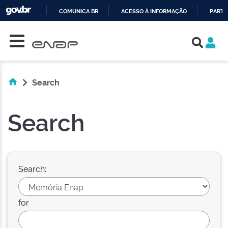
COMUNICA BR
ACESSO À INFORMAÇÃO
PARTI
Skip navigation
IR
PARA
O
CONTEÚDO
Search
Search
Search:
for