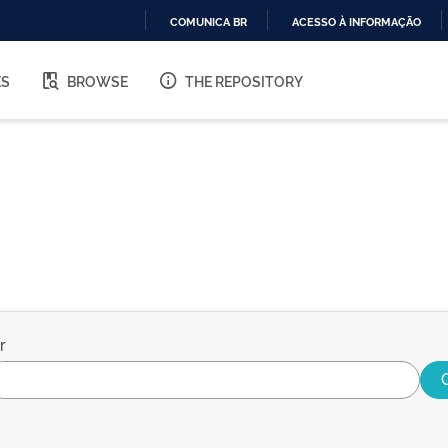
COMUNICA BR
ACESSO À INFORMAÇÃO
IR
PARA
ES
BROWSE
THE REPOSITORY
O
CONTEÚDO
r