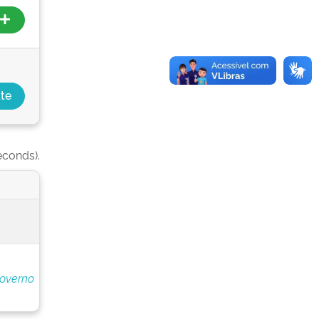
econds).
Governo