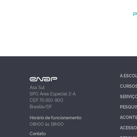
p
A ESCO
CURSO
Asa Sul
SPO Área Especial 2-A
SERVIÇ
CEP 70.610-900
Brasília/DF
PESQUI
ACONT
Horário de funcionamento
08h00 às 18h00
ACESSO
Contato