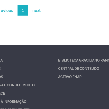
revious
1
next
LA
BIBLIOTECA GRACILIANO RAM
S
CENTRAL DE CONTEÚDO
OS
ACERVO ENAP
SA E CONHECIMENTO
ECE
 À INFORMAÇÃO