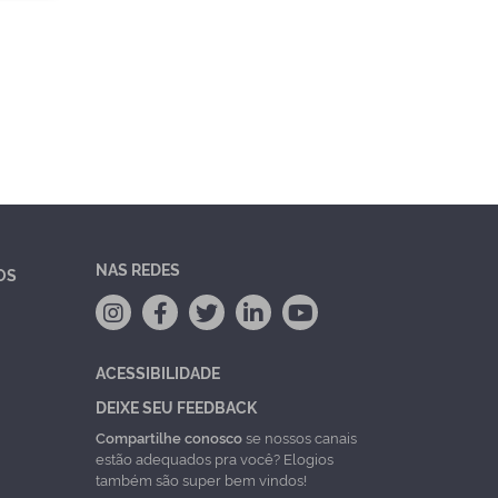
NAS REDES
OS
ACESSIBILIDADE
DEIXE SEU FEEDBACK
Compartilhe conosco
se nossos canais
estão adequados pra você? Elogios
também são super bem vindos!