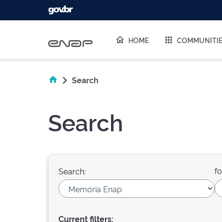
Skip navigation
HOME
COMMUNITI
Search
Search
fo
Search:
Current filters: