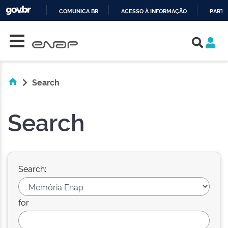
COMUNICA BR
ACESSO À INFORMAÇÃO
PARTI
Skip navigation
IR
PARA
O
CONTEÚDO
Search
Search
Search:
for