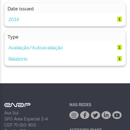
Date issued
2014
1
Type
Avaliação/Autoavaliação
1
Relatório
1
NAS REDES
Asa Sul
SPO Área Especial 2-A
CEP 70.610-900
ACESSIBILIDADE