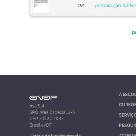
08
preparação X EN
p
A ESCO
CURSO
Asa Sul
SPO Área Especial 2-A
SERVIÇ
CEP 70.610-900
Brasília/DF
PESQUI
ACONT
Horário de funcionamento