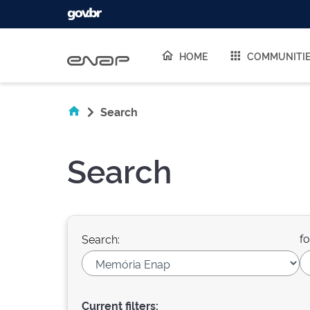
Skip navigation
HOME
COMMUNITI
Search
Search
fo
Search:
Current filters: