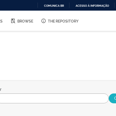
COMUNICA BR
ACESSO À INFORMAÇÃO
IR
PARA
ES
BROWSE
THE REPOSITORY
O
CONTEÚDO
r