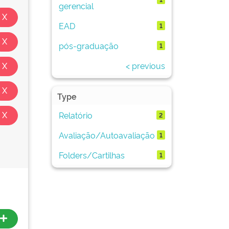
gerencial
EAD
1
pós-graduação
1
< previous
Type
Relatório
2
Avaliação/Autoavaliação
1
Folders/Cartilhas
1