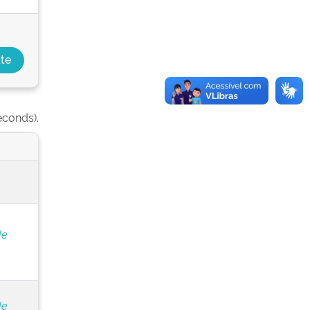
econds).
de
de