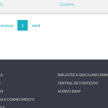
EG
Governo
revious
1
next
LA
BIBLIOTECA GRACILIANO RAM
S
CENTRAL DE CONTEÚDO
OS
ACERVO ENAP
SA E CONHECIMENTO
ECE