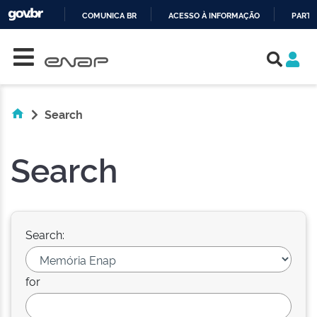
COMUNICA BR
ACESSO À INFORMAÇÃO
PARTI
Skip navigation
IR
PARA
O
CONTEÚDO
Search
Search
Search:
for