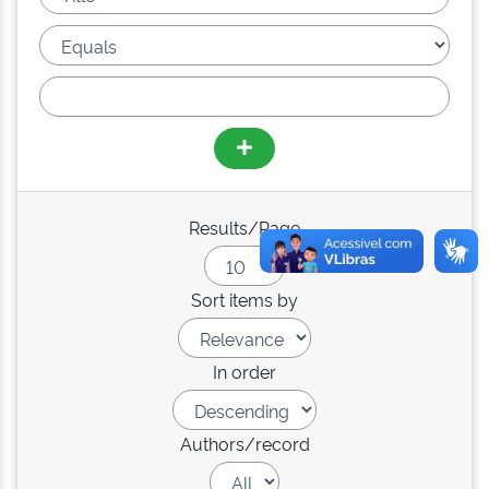
Results/Page
Sort items by
In order
Authors/record