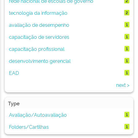
rede nacional de escolas de governo
2
tecnologia da informação
2
avaliação de desempenho
1
capacitação de servidores
1
capacitação profissional
1
desenvolvimento gerencial
1
EAD
1
next >
Type
Avaliação/Autoavaliação
1
Folders/Cartilhas
1