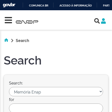
COMUNICA BR
ACESSO À INFORMAÇÃO
PARTI
Skip navigation
IR
PARA
O
CONTEÚDO
Search
Search
Search:
for