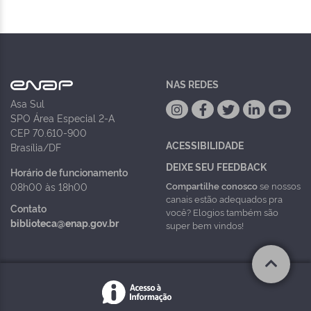
NAS REDES
Asa Sul
SPO Área Especial 2-A
CEP 70.610-900
ACESSIBILIDADE
Brasília/DF
DEIXE SEU FEEDBACK
Horário de funcionamento
Compartilhe conosco
se nossos
08h00 às 18h00
canais estão adequados pra
Contato
você? Elogios também são
biblioteca@enap.gov.br
super bem vindos!