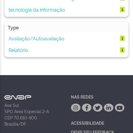
tecnologia da informação
1
Type
Avaliação/Autoavaliação
1
Relatório
1
NAS REDES
Asa Sul
SPO Área Especial 2-A
CEP 70.610-900
ACESSIBILIDADE
Brasília/DF
DEIXE SEU FEEDBACK