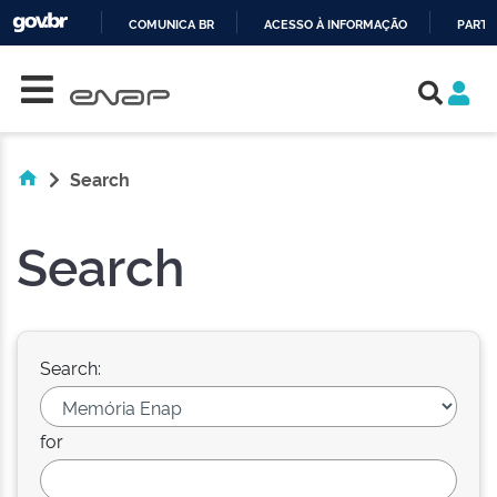
COMUNICA BR
ACESSO À INFORMAÇÃO
PARTI
Skip navigation
IR
PARA
O
CONTEÚDO
Search
Search
Search:
for