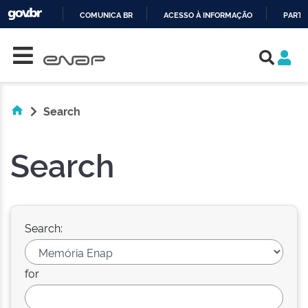
COMUNICA BR
ACESSO À INFORMAÇÃO
PARTI
Skip navigation
IR
PARA
O
CONTEÚDO
Search
Search
Search:
for