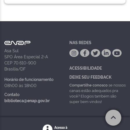
NAS REDES
Asa Sul
SPO Área Especial 2-A
CEP 70.610-900
ACESSIBILIDADE
Brasília/DF
DEIXE SEU FEEDBACK
Horário de funcionamento
Compartilhe conosco
se nossos
08h00 às 18h00
canais estão adequados pra
Contato
você? Elogios também são
biblioteca@enap.gov.br
super bem vindos!