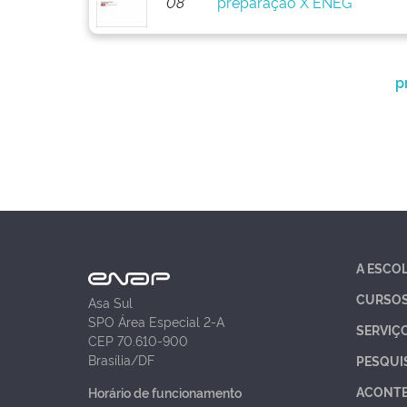
08
preparação X ENEG
p
A ESCO
CURSO
Asa Sul
SPO Área Especial 2-A
SERVIÇ
CEP 70.610-900
Brasília/DF
PESQUI
ACONT
Horário de funcionamento