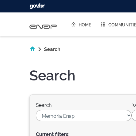
Skip navigation
HOME
COMMUNITI
Search
Search
fo
Search:
Current filters: