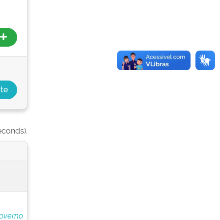
econds).
overno