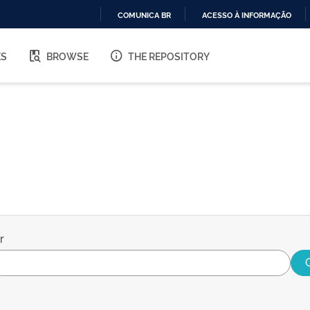
COMUNICA BR
ACESSO À INFORMAÇÃO
IR
PARA
ES
BROWSE
THE REPOSITORY
O
CONTEÚDO
r