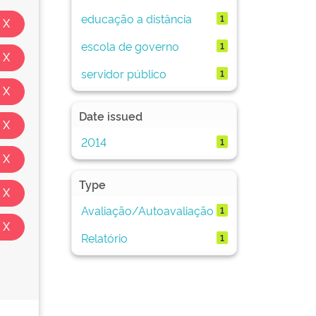
educação a distância
1
escola de governo
1
servidor público
1
Date issued
2014
1
Type
Avaliação/Autoavaliação
1
Relatório
1