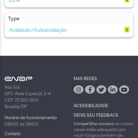
Type
Avaliação/Autoavaliação
1
NAS REDES
Asa Sul
SPO Área Especial 2-A
CEP 70.610-900
ACESSIBILIDADE
Brasília/DF
DEIXE SEU FEEDBACK
Horário de funcionamento
Compartilhe conosco
se nossos
08h00 às 18h00
canais estão adequados pra
Contato
você? Elogios também são