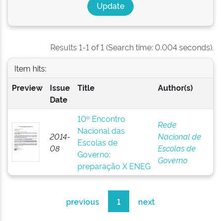
Results 1-1 of 1 (Search time: 0.004 seconds).
Item hits:
Preview
Issue
Title
Author(s)
Date
10º Encontro
Rede
Nacional das
2014-
Nacional de
Escolas de
08
Escolas de
Governo:
Governo
preparação X ENEG
previous
1
next