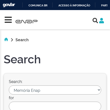
COMUNICA BR
ACESSO À INFORMAÇÃO
PARTI
Skip navigation
IR
PARA
O
CONTEÚDO
Search
Search
Search:
for