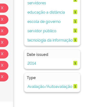
servidores
educação a distância
1
escola de governo
1
servidor público
1
tecnologia da informação
1
Date issued
2014
1
Type
Avaliação/Autoavaliação
1