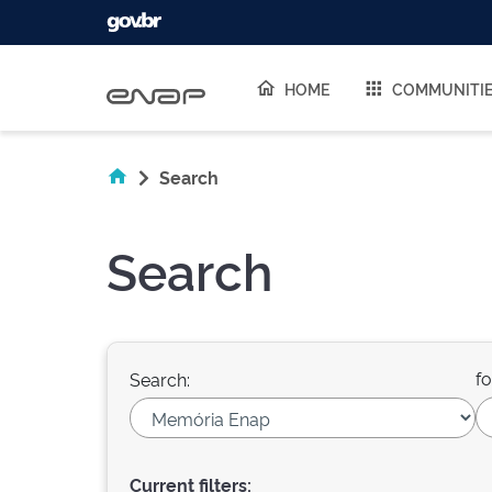
Skip navigation
HOME
COMMUNITI
Search
Search
fo
Search:
Current filters: