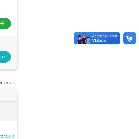
econds).
overno