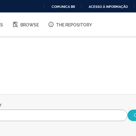
COMUNICA BR
ACESSO À INFORMAÇÃO
IR
PARA
ES
BROWSE
THE REPOSITORY
O
CONTEÚDO
r