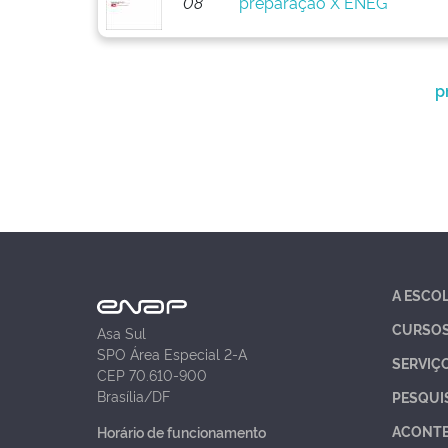
08
preparação X ENEG
p
A ESCO
CURSO
Asa Sul
SPO Área Especial 2-A
SERVIÇ
CEP 70.610-900
Brasília/DF
PESQUI
ACONT
Horário de funcionamento