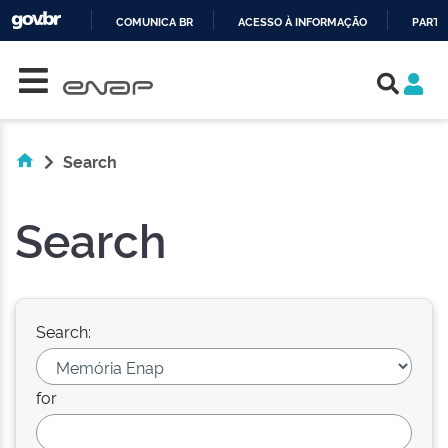
COMUNICA BR
ACESSO À INFORMAÇÃO
PARTI
Skip navigation
IR
PARA
O
CONTEÚDO
Search
Search
Search:
for