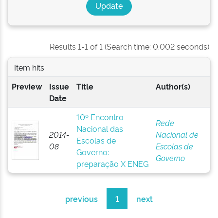
Results 1-1 of 1 (Search time: 0.002 seconds).
Item hits:
Preview
Issue
Title
Author(s)
Date
10º Encontro
Rede
Nacional das
2014-
Nacional de
Escolas de
08
Escolas de
Governo:
Governo
preparação X ENEG
previous
1
next