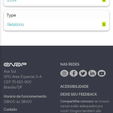
Type
Relatório
1
NAS REDES
Asa Sul
SPO Área Especial 2-A
CEP 70.610-900
ACESSIBILIDADE
Brasília/DF
DEIXE SEU FEEDBACK
Horário de funcionamento
Compartilhe conosco
se nossos
08h00 às 18h00
canais estão adequados pra
Contato
você? Elogios também são