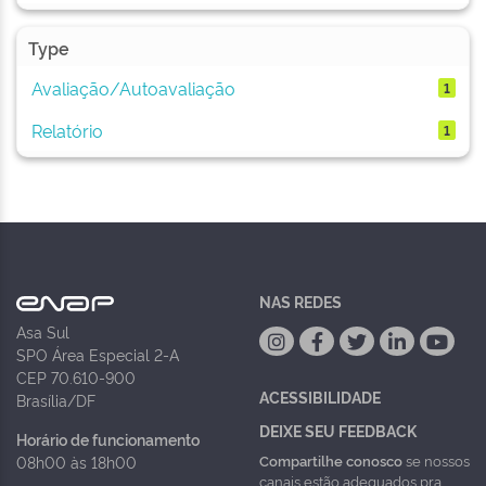
Type
Avaliação/Autoavaliação
1
Relatório
1
NAS REDES
Asa Sul
SPO Área Especial 2-A
CEP 70.610-900
ACESSIBILIDADE
Brasília/DF
DEIXE SEU FEEDBACK
Horário de funcionamento
Compartilhe conosco
se nossos
08h00 às 18h00
canais estão adequados pra