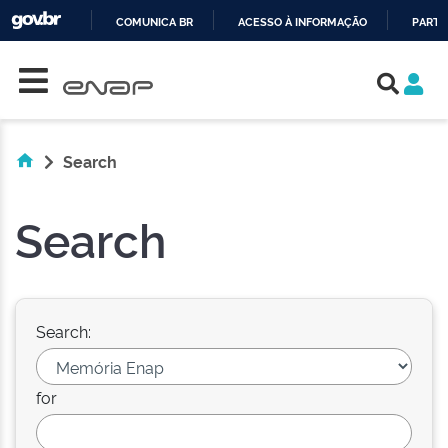
COMUNICA BR
ACESSO À INFORMAÇÃO
PARTI
Skip navigation
IR
PARA
O
CONTEÚDO
Search
Search
Search:
for