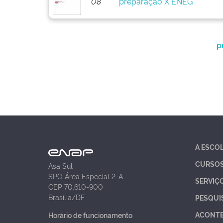
08
preparação X ENEG
p
A ESCO
CURSO
Asa Sul
SPO Área Especial 2-A
SERVIÇ
CEP 70.610-900
Brasília/DF
PESQUI
ACONT
Horário de funcionamento