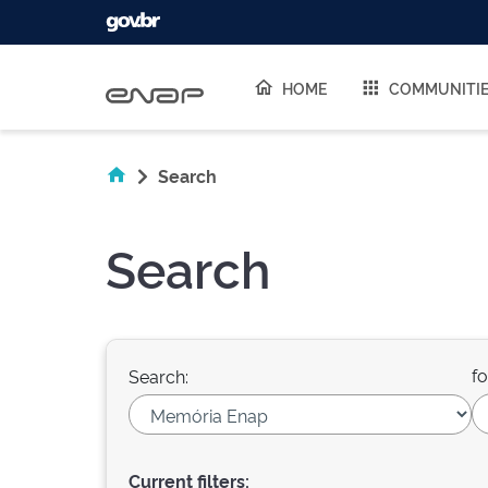
Skip navigation
HOME
COMMUNITI
Search
Search
fo
Search:
Current filters: