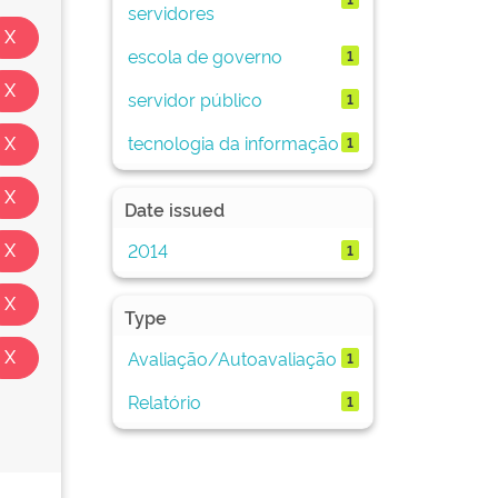
servidores
escola de governo
1
servidor público
1
tecnologia da informação
1
Date issued
2014
1
Type
Avaliação/Autoavaliação
1
Relatório
1