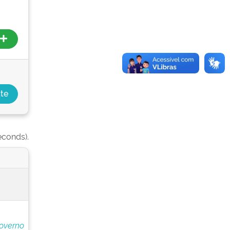
econds).
overno