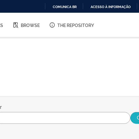
COMUNICA BR
ACESSO À INFORMAÇÃO
IR
PARA
ES
BROWSE
THE REPOSITORY
O
CONTEÚDO
r