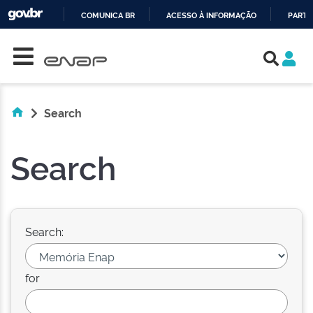
COMUNICA BR
ACESSO À INFORMAÇÃO
PARTI
Skip navigation
IR
PARA
O
CONTEÚDO
Search
Search
Search:
for