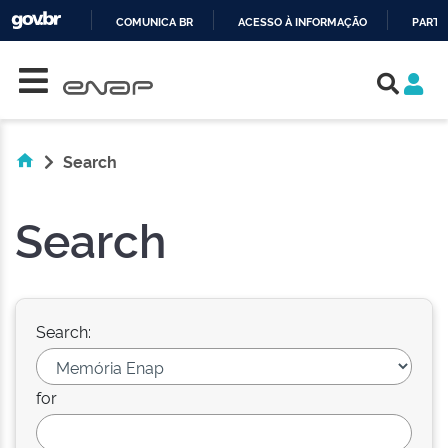
COMUNICA BR
ACESSO À INFORMAÇÃO
PARTI
Skip navigation
IR
PARA
O
CONTEÚDO
Search
Search
Search:
for