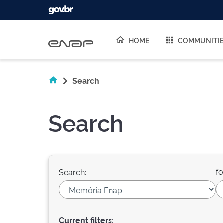
Skip navigation
HOME
COMMUNITI
Search
Search
fo
Search:
Current filters: