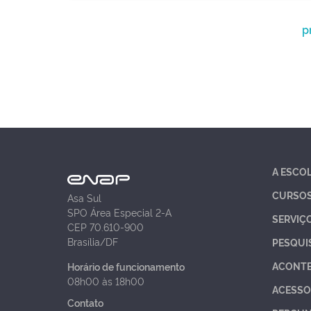
p
A ESCO
CURSO
Asa Sul
SPO Área Especial 2-A
SERVIÇ
CEP 70.610-900
Brasília/DF
PESQUI
ACONT
Horário de funcionamento
08h00 às 18h00
ACESSO
Contato