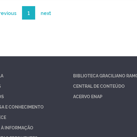
revious
1
next
LA
BIBLIOTECA GRACILIANO RAM
S
CENTRAL DE CONTEÚDO
OS
ACERVO ENAP
SA E CONHECIMENTO
ECE
 À INFORMAÇÃO