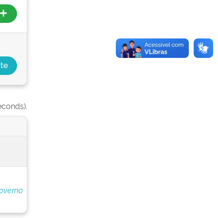
econds).
overno