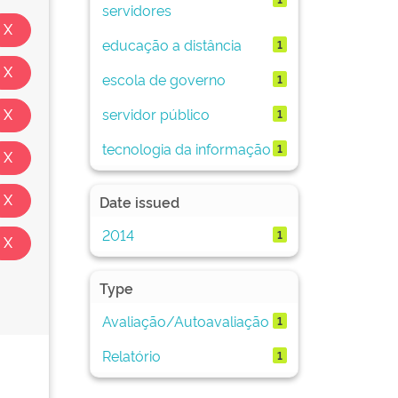
servidores
educação a distância
1
escola de governo
1
servidor público
1
tecnologia da informação
1
Date issued
2014
1
Type
Avaliação/Autoavaliação
1
Relatório
1