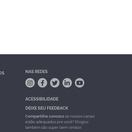
NAS REDES
OS
ACESSIBILIDADE
DEIXE SEU FEEDBACK
Compartilhe conosco
se nossos canais
estão adequados pra você? Elogios
também são super bem vindos!