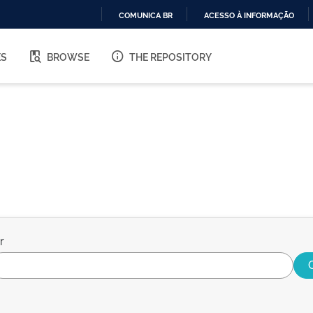
COMUNICA BR
ACESSO À INFORMAÇÃO
IR
PARA
ES
BROWSE
THE REPOSITORY
O
CONTEÚDO
r