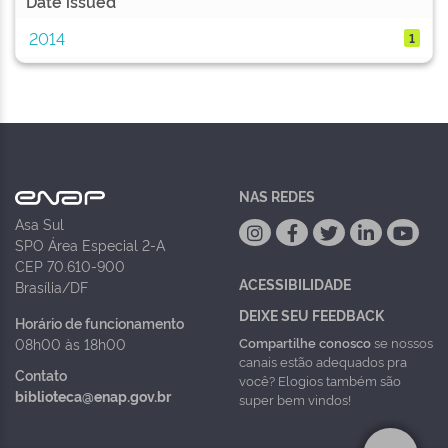
Date issued
2014
1
NAS REDES
Asa Sul
SPO Área Especial 2-A
CEP 70.610-900
ACESSIBILIDADE
Brasília/DF
DEIXE SEU FEEDBACK
Horário de funcionamento
Compartilhe conosco
se nossos
08h00 às 18h00
canais estão adequados pra
Contato
você? Elogios também são
biblioteca@enap.gov.br
super bem vindos!