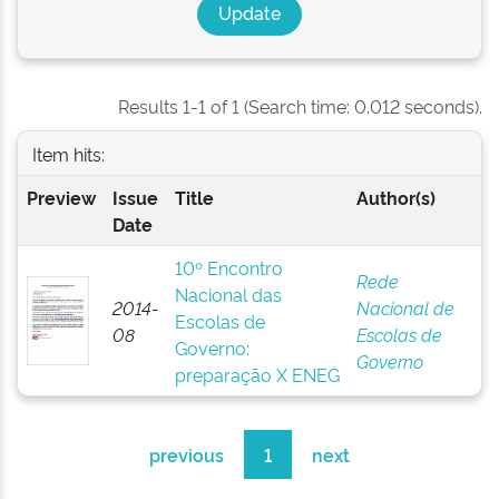
Results 1-1 of 1 (Search time: 0.012 seconds).
Item hits:
Preview
Issue
Title
Author(s)
Date
10º Encontro
Rede
Nacional das
2014-
Nacional de
Escolas de
08
Escolas de
Governo:
Governo
preparação X ENEG
previous
1
next