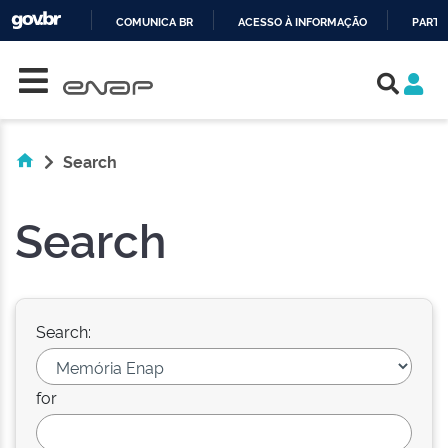
COMUNICA BR
ACESSO À INFORMAÇÃO
PARTI
Skip navigation
IR
PARA
O
CONTEÚDO
Search
Search
Search:
for