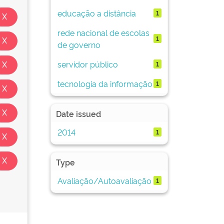
educação a distância
1
rede nacional de escolas
1
de governo
servidor público
1
tecnologia da informação
1
Date issued
2014
1
Type
Avaliação/Autoavaliação
1