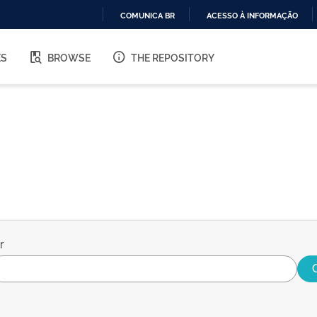
COMUNICA BR
ACESSO À INFORMAÇÃO
IR
PARA
ES
BROWSE
THE REPOSITORY
O
CONTEÚDO
r