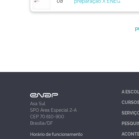
08
preparação X ENEG
p
A ESCO
CURSO
Asa Sul
SPO Área Especial 2-A
SERVIÇ
CEP 70.610-900
Brasília/DF
PESQUI
ACONT
Horário de funcionamento