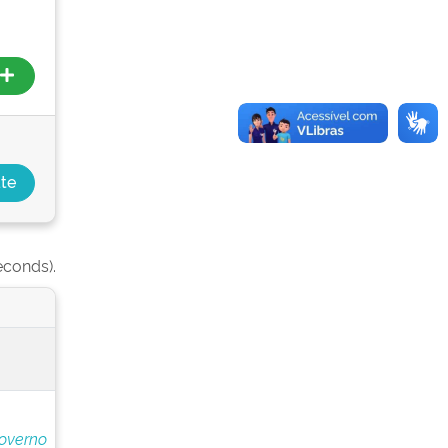
econds).
overno