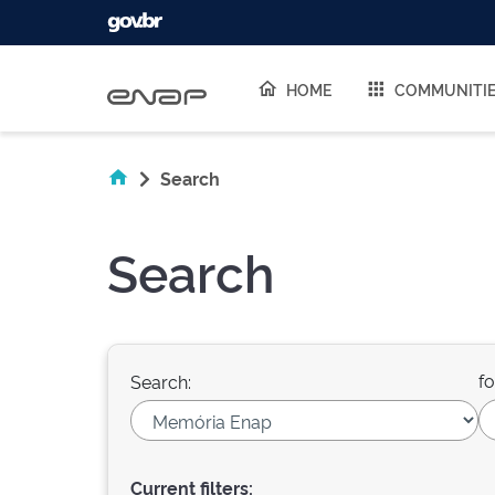
Skip navigation
HOME
COMMUNITI
Search
Search
fo
Search:
Current filters: