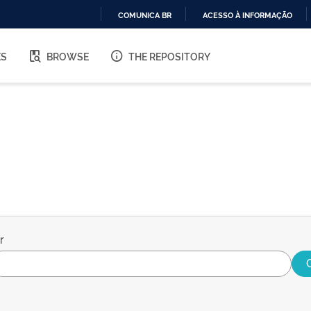
COMUNICA BR
ACESSO À INFORMAÇÃO
IR
PARA
ES
BROWSE
THE REPOSITORY
O
CONTEÚDO
r