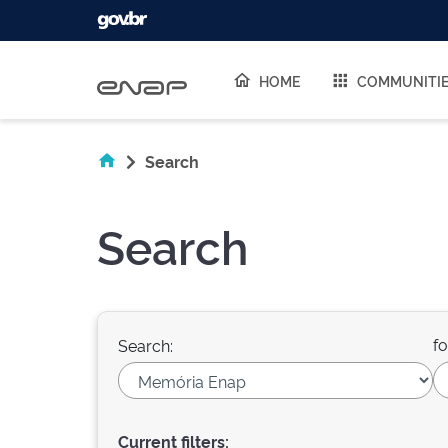
Skip navigation
HOME
COMMUNITI
Search
Search
fo
Search:
Current filters: