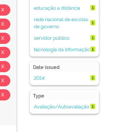
educação a distância
1
rede nacional de escolas
1
de governo
servidor público
1
tecnologia da informação
1
Date issued
2014
1
Type
Avaliação/Autoavaliação
1