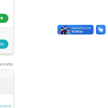
econds).
overno