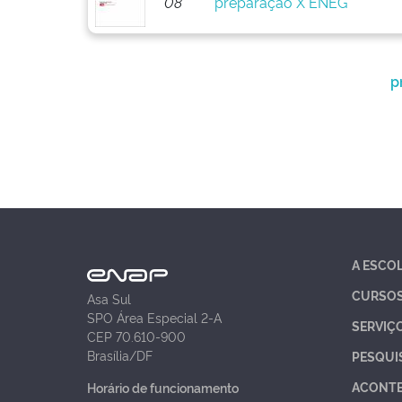
08
preparação X ENEG
p
A ESCO
CURSO
Asa Sul
SPO Área Especial 2-A
SERVIÇ
CEP 70.610-900
Brasília/DF
PESQUI
ACONT
Horário de funcionamento